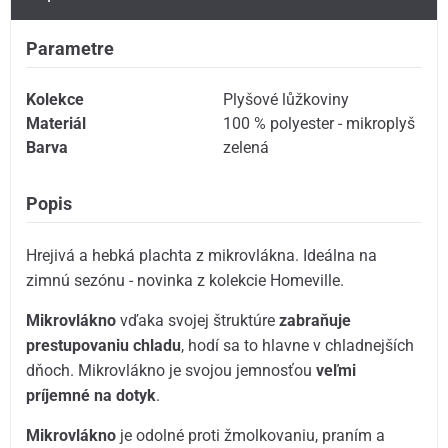
Parametre
Kolekce
Plyšové lůžkoviny
Materiál
100 % polyester - mikroplyš
Barva
zelená
Popis
Hrejivá a hebká plachta z mikrovlákna. Ideálna na
zimnú sezónu - novinka z kolekcie Homeville.
Mikrovlákno
vďaka svojej štruktúre
zabraňuje
prestupovaniu chladu
, hodí sa to hlavne v chladnejších
dňoch. Mikrovlákno je svojou jemnosťou
veľmi
príjemné na dotyk
.
Mikrovlákno
je odolné proti žmolkovaniu, praním a