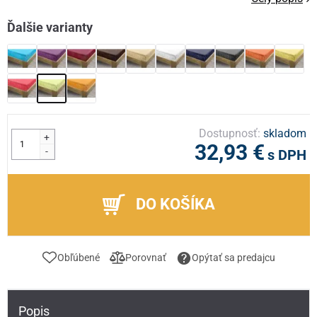
Ďalšie varianty
Dostupnosť:
skladom
+
32,93 €
-
s DPH
DO KOŠÍKA
Obľúbené
Porovnať
Opýtať sa predajcu
Popis