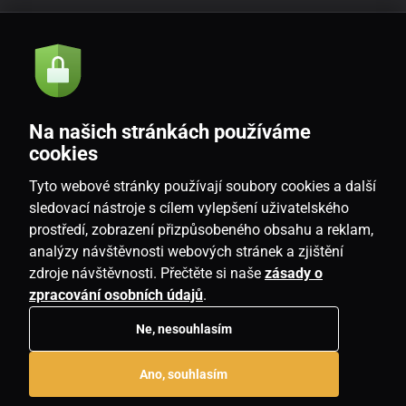
Akcie a novinky e-mailom
Odoslať
Na našich stránkách používáme
Souhlasím se
zásadami zpracování osobních údajů
cookies
Tyto webové stránky používají soubory cookies a další
sledovací nástroje s cílem vylepšení uživatelského
prostředí, zobrazení přizpůsobeného obsahu a reklam,
SK
analýzy návštěvnosti webových stránek a zjištění
zdroje návštěvnosti. Přečtěte si naše
zásady o
zpracování osobních údajů
.
Ne, nesouhlasím
Copyright © 2026
www.housemania.sk
. Všetky práva vyhradené.
Ano, souhlasím
E-shop vytvorila
SIMPLIA.cz