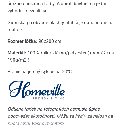
údržbou nestráca farby. A oproti bavlne má jednu
výhodu - nežehlí sa.
Gumička po obvode plachty uľahčuje natiahnutie na
matrac.
Rozmer lôžka:
90x200 cm
Materiál:
100 % mikrovlákno/polyester ( gramáž cca
190g/m2 )
Pranie na jemný cyklus na 30°C.
Odtiene farieb na fotografiách nemusia úplne
odpovedať skutočnosti. Môžu sa líšiť v závislosti na
nastaveniu Vášho monitora.